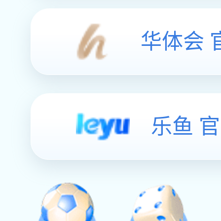
yy易游体育:
yy易游体育:
建筑膜材
yy易游体
网站yy易游
膜结构方案
育:yy易游体
体育
育 动态
yy易游体育: 24小时服务热线：
13751161997
公司地址：深圳市宝安区宝民一路白金酒店大厦3216室
yy易游体育: QQ:724125015