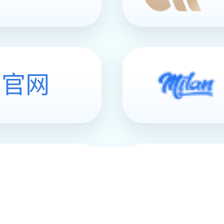
-膜结构厂家_深圳市yy易游体育结构有限公司
使用条款