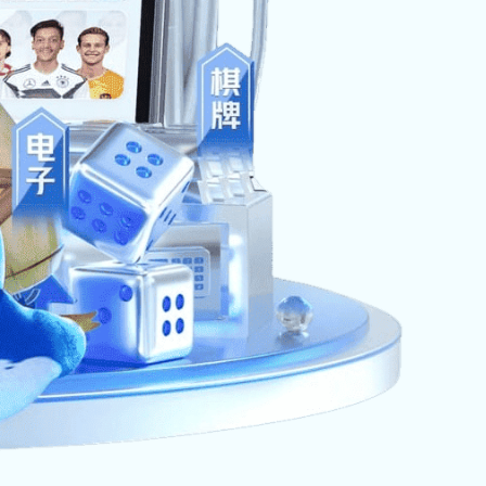
超300多个，公司具有中国膜结构行业协会设计与
设计、结构设计、静动力计算分析、膜材的裁剪设
工程技术及制作安装的高素质人才，并与国内各**
荷载分析、裁剪及结构计算软件，充分保证了公司