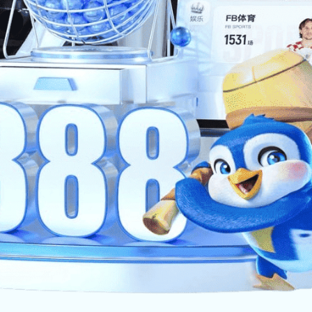
在线留言
服务宗旨
yy易游体育
yy易游体育:联系yy易游体育
膜结构方案
体育设施膜结构
球场膜结构
体育结构有限公司创立于2009年，已经成立近10个年头，在国内承接工程
。多年来致力于从事膜结构设计与施工，业务范围包括膜结构工程的方案
制作、整体安装及使用维护等。公司拥有一批国内*早从事膜结构行业的
外专业膜结构公司建立起紧密的合作关系，使用国际先进的膜结构建筑、
领域技术＊＊。