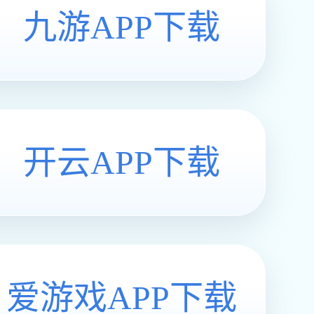
易游体育:
联系yy易游
yy易游
体育
体育