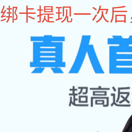
yy易游体育
加入收藏
您好，欢迎来到深圳市yy易游体育结构有限公司
0755-8621910
13751161997