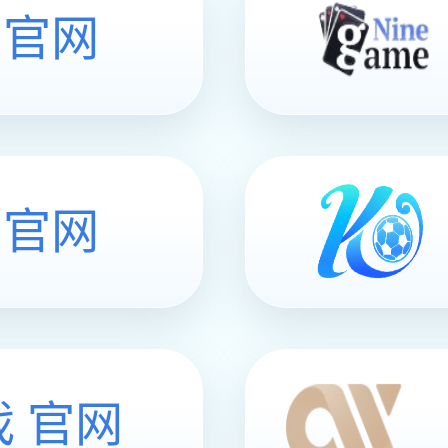
yy易游体育:
yy易游体育:
yy易游体育:
招聘中心
yy
工程案例
客户见证
荣誉资质
关于