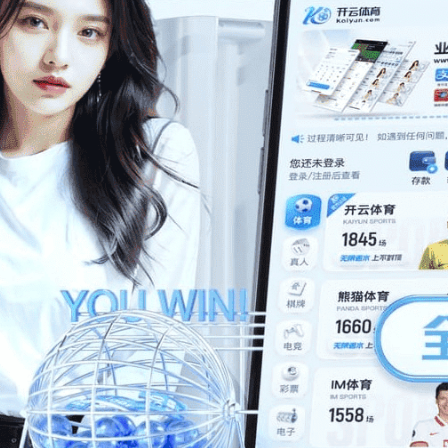
yy易游体育:yy易游体育 动态
加油站膜结构
商业设施膜结构
体育设施膜结构
工程案例
游乐设施膜结构
yy易游体育:ETFE透明膜结构
客户见证
荣誉资质
yy易游体育:关于yy易游体育
资质证书
公司简介